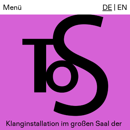
Menü
Temple of Sound
DE
|
EN
Klanginstallation im großen Saal der