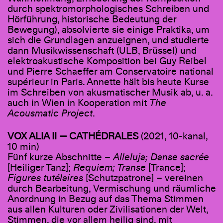
durch spektromorphologisches Schreiben und
Hörführung, historische Bedeutung der
Bewegung), absolvierte sie einige Praktika, um
sich die Grundlagen anzueignen, und studierte
dann Musikwissenschaft (ULB, Brüssel) und
elektroakustische Komposition bei Guy Reibel
und Pierre Schaeffer am Conservatoire national
supérieur in Paris. Annette hält bis heute Kurse
im Schreiben von akusmatischer Musik ab, u. a.
auch in Wien in Kooperation mit
The
Acousmatic Project
.
VOX ALIA II — CATHÉDRALES
(2021, 10-kanal,
10 min)
Fünf kurze Abschnitte –
Alleluja; Danse sacrée
[Heiliger Tanz];
Requiem; Transe
[Trance];
Figures tutélaires
[Schutzpatrone] – vereinen
durch Bearbeitung, Vermischung und räumliche
Anordnung in Bezug auf das Thema Stimmen
aus allen Kulturen oder Zivilisationen der Welt,
Stimmen, die vor allem heilig sind, mit