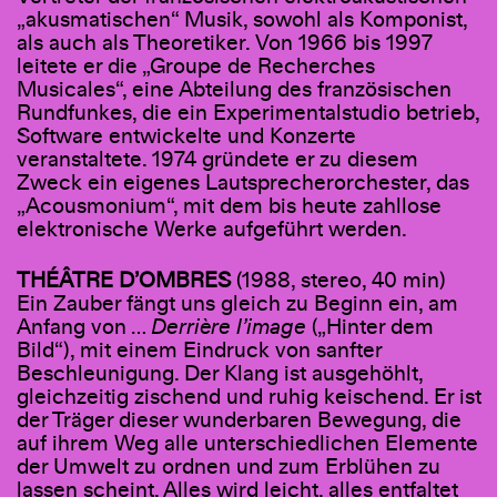
„akusmatischen“ Musik, sowohl als Komponist,
als auch als Theoretiker. Von 1966 bis 1997
leitete er die „Groupe de Recherches
Musicales“, eine Abteilung des französischen
Rundfunkes, die ein Experimentalstudio betrieb,
Software entwickelte und Konzerte
veranstaltete. 1974 gründete er zu diesem
Zweck ein eigenes Lautsprecherorchester, das
„Acousmonium“, mit dem bis heute zahllose
elektronische Werke aufgeführt werden.
THÉÂTRE D
’
OMBRES
(1988, stereo, 40 min)
Ein Zauber fängt uns gleich zu Beginn ein, am
Anfang von …
Derrière l’image
(„Hinter dem
Bild“), mit einem Eindruck von sanfter
Beschleunigung. Der Klang ist ausgehöhlt,
gleichzeitig zischend und ruhig keischend. Er ist
der Träger dieser wunderbaren Bewegung, die
auf ihrem Weg alle unterschiedlichen Elemente
der Umwelt zu ordnen und zum Erblühen zu
lassen scheint. Alles wird leicht, alles entfaltet