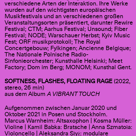
verschiedene Arten der Interaktion. Ihre Werke
wurden auf den wichtigsten europäischen
Musikfestivals und an verschiedenen großen
Veranstaltungsorten präsentiert, darunter Rewire
Festival; CTM; Aarhus Festival; Unsound; Fiber
Festival; NODE; Warschauer Herbst; Kyiv Music
Fest; ORF musikprotokoll; The Royal
Concertgebouw; Fylkingen; Ancienne Belgique;
The Nationale Polnische Radio-
Sinfonieorchester; Kunsthalle Helsinki; Meet
Factory; Dom im Berg; MONOM; Kunsthal Gent.
SOFTNESS, FLASHES, FLOATING RAGE
(2022,
stereo, 26 min)
aus dem Album
A VIBRANT TOUCH
Aufgenommen zwischen Januar 2020 und
Oktober 2021 in Posen und Stockholm.
Marcus Warnheim: Altsaxophon | Kosma Müller:
Violine | Kamil Babka: Bratsche | Anna Szmatoła:
Violoncello | Aleksandra Słyż: modulare