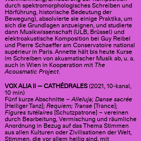
durch spektromorphologisches Schreiben und
Hörführung, historische Bedeutung der
Bewegung), absolvierte sie einige Praktika, um
sich die Grundlagen anzueignen, und studierte
dann Musikwissenschaft (ULB, Brüssel) und
elektroakustische Komposition bei Guy Reibel
und Pierre Schaeffer am Conservatoire national
supérieur in Paris. Annette hält bis heute Kurse
im Schreiben von akusmatischer Musik ab, u. a.
auch in Wien in Kooperation mit
The
Acousmatic Project
.
VOX ALIA II — CATHÉDRALES
(2021, 10-kanal,
10 min)
Fünf kurze Abschnitte –
Alleluja; Danse sacrée
[Heiliger Tanz];
Requiem; Transe
[Trance];
Figures tutélaires
[Schutzpatrone] – vereinen
durch Bearbeitung, Vermischung und räumliche
Anordnung in Bezug auf das Thema Stimmen
aus allen Kulturen oder Zivilisationen der Welt,
Stimmen, die vor allem heilig sind, mit