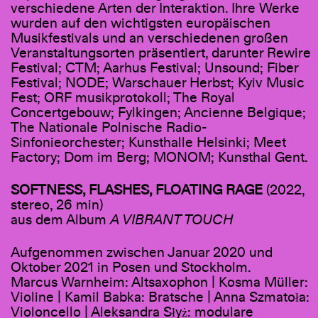
verschiedene Arten der Interaktion. Ihre Werke
wurden auf den wichtigsten europäischen
Musikfestivals und an verschiedenen großen
Veranstaltungsorten präsentiert, darunter Rewire
Festival; CTM; Aarhus Festival; Unsound; Fiber
Festival; NODE; Warschauer Herbst; Kyiv Music
Fest; ORF musikprotokoll; The Royal
Concertgebouw; Fylkingen; Ancienne Belgique;
The Nationale Polnische Radio-
Sinfonieorchester; Kunsthalle Helsinki; Meet
Factory; Dom im Berg; MONOM; Kunsthal Gent.
SOFTNESS, FLASHES, FLOATING RAGE
(2022,
stereo, 26 min)
aus dem Album
A VIBRANT TOUCH
Aufgenommen zwischen Januar 2020 und
Oktober 2021 in Posen und Stockholm.
Marcus Warnheim: Altsaxophon | Kosma Müller:
Violine | Kamil Babka: Bratsche | Anna Szmatoła:
Violoncello | Aleksandra Słyż: modulare