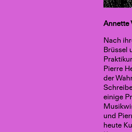
Annette
Nach ihr
Brüssel 
Praktiku
Pierre H
der Wah
Schreibe
einige P
Musikwis
und Pier
heute Ku