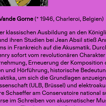
 Vande Gorne
(* 1946, Charleroi, Belgien)
er klassischen Ausbildung an den König
und ihren Studien bei Jean Absil stieß 
ms in Frankreich auf die Akusmatik. Dur
enry sofort vom revolutionären Charakte
rnehmung, Erneuerung der Komposition 
n und Hörführung, historische Bedeutung
raktika, um sich die Grundlagen anzueign
senschaft (ULB, Brüssel) und elektroaku
re Schaeffer am Conservatoire national sup
rse im Schreiben von akusmatischer Musik