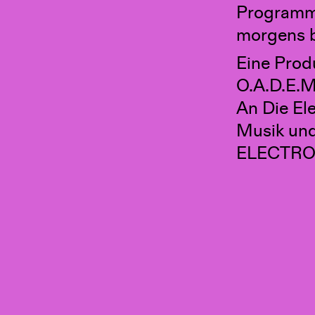
Programm
morgens b
Eine Prod
O.A.D.E.M
An Die El
Musik un
ELECTRO