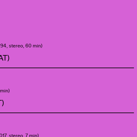
994, stereo, 60 min)
AT)
 min)
T)
017, stereo, 7 min)