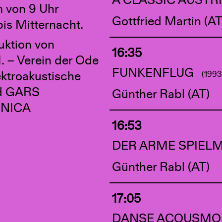
A CLASSIC AUST
 von 9 Uhr
Gottfried Martin (AT
is Mitternacht.
uktion von
16:35
. – Verein der Ode
FUNKENFLUG
ektroakustische
(1993
d GARS
Günther Rabl (AT)
NICA
16:53
DER ARME SPIE
Günther Rabl (AT)
17:05
DANSE ACOUSMO