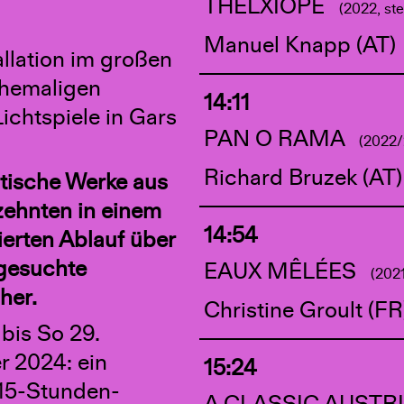
THELXIOPE
(2022, st
Manuel Knapp (AT)
allation im großen
ehemaligen
14:11
ichtspiele in Gars
PAN O RAMA
(2022/
Richard Bruzek (AT)
tische Werke aus
zehnten in einem
14:54
ierten Ablauf über
gesuchte
EAUX MÊLÉES
(2021
her.
Christine Groult (FR
 bis So 29.
 2024: ein
15:24
 15-Stunden-