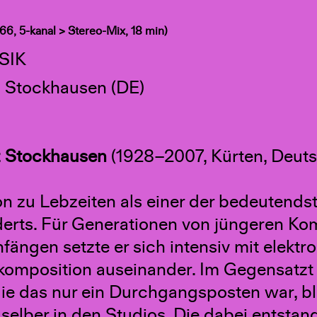
66, 5-kanal > Stereo-Mix, 18 min)
SIK
z Stockhausen (DE)
z
Stockhausen
(1928–2007, Kürten, Deuts
on zu Lebzeiten als einer der bedeutend
rts. Für Generationen von jüngeren Komp
fängen setzte er sich intensiv mit elek
omposition auseinander. Im Gegensatzt 
 die das nur ein Durchgangsposten war, b
 selber in den Studios. Die dabei entsta