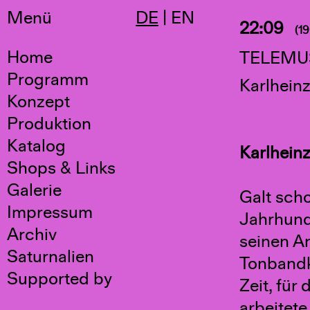
Menü
DE
|
EN
22:09
(19
Home
TELEMU
Programm
Karlhein
Konzept
Produktion
Katalog
Karlhein
Shops & Links
Galerie
Galt sch
Impressum
Jahrhunde
Archiv
seinen An
Saturnalien
Tonbandk
Supported by
Zeit, für
arbeitete