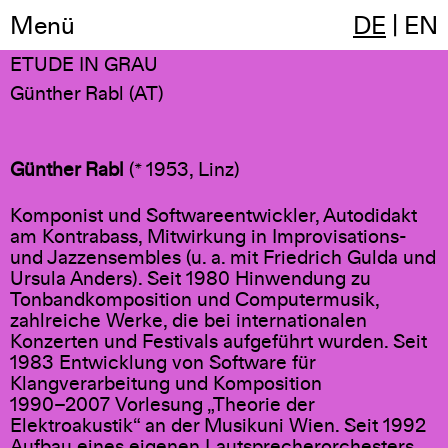
Menü
DE
|
EN
03:10
(1979/2005, 10-kanal, 30 min)
ETUDE IN GRAU
Günther Rabl (AT)
Günther Rabl
(* 1953, Linz)
Komponist und Softwareentwickler, Autodidakt
am Kontrabass, Mitwirkung in Improvisations-
und Jazzensembles (u. a. mit Friedrich Gulda und
Ursula Anders). Seit 1980 Hinwendung zu
Tonbandkomposition und Computermusik,
zahlreiche Werke, die bei internationalen
Konzerten und Festivals aufgeführt wurden. Seit
1983 Entwicklung von Software für
Klangverarbeitung und Komposition
1990–2007 Vorlesung „Theorie der
Elektroakustik“ an der Musikuni Wien. Seit 1992
Aufbau eines eigenen Lautsprecherorchesters