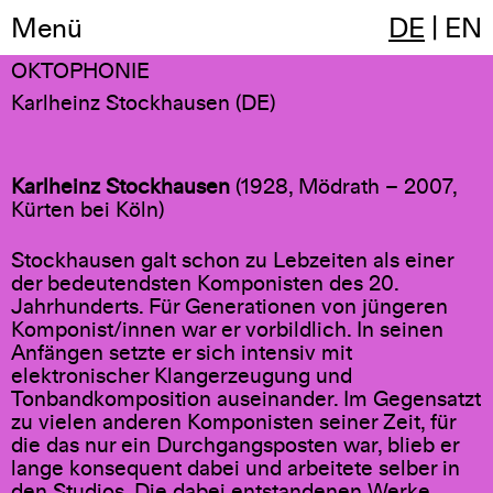
Menü
DE
|
EN
20:04
(1991, 8-kanal, 69 min)
OKTOPHONIE
Karlheinz Stockhausen (DE)
Karlheinz Stockhausen
(1928, Mödrath – 2007,
Kürten bei Köln)
Stockhausen galt schon zu Lebzeiten als einer
der bedeutendsten Komponisten des 20.
Jahrhunderts. Für Generationen von jüngeren
Komponist/innen war er vorbildlich. In seinen
Anfängen setzte er sich intensiv mit
elektronischer Klangerzeugung und
Tonbandkomposition auseinander. Im Gegensatzt
zu vielen anderen Komponisten seiner Zeit, für
die das nur ein Durchgangsposten war, blieb er
lange konsequent dabei und arbeitete selber in
den Studios. Die dabei entstandenen Werke