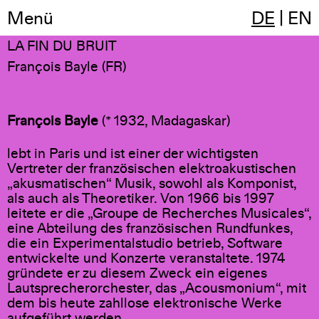
Menü
DE
|
EN
18:46
(1979, stereo. 16 min)
LA FIN DU BRUIT
François Bayle (FR)
François Bayle
(* 1932, Madagaskar)
lebt in Paris und ist einer der wichtigsten
Vertreter der französischen elektroakustischen
„akusmatischen“ Musik, sowohl als Komponist,
als auch als Theoretiker. Von 1966 bis 1997
leitete er die „Groupe de Recherches Musicales“,
eine Abteilung des französischen Rundfunkes,
die ein Experimentalstudio betrieb, Software
entwickelte und Konzerte veranstaltete. 1974
gründete er zu diesem Zweck ein eigenes
Lautsprecherorchester, das „Acousmonium“, mit
dem bis heute zahllose elektronische Werke
aufgeführt werden.