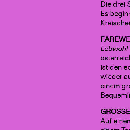
Die drei
Es begin
Kreische
FAREWE
Lebwohl 
österreic
ist den 
wieder a
einem gr
Bequemli
GROSSE
Auf eine