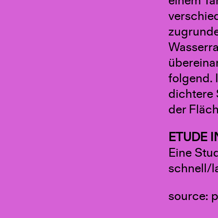
einem Ta
verschie
zugrunde,
Wasserrau
übereina
folgend.
dichtere
der Fläch
ETUDE I
Eine Stu
schnell/
source: p