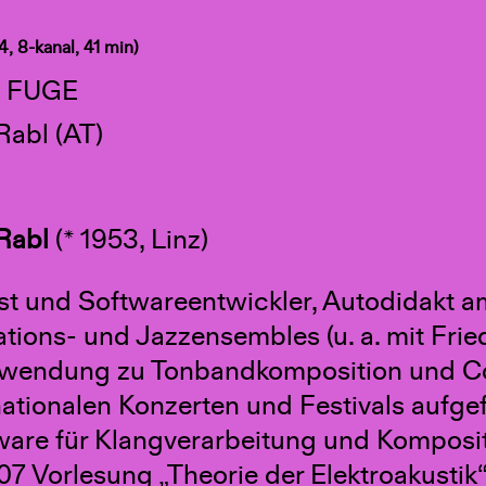
4, 8-kanal, 41 min)
 FUGE
Rabl (AT)
Rabl
(* 1953, Linz)
t und Softwareentwickler, Autodidakt a
tions- und Jazzensembles (u. a. mit Frie
wendung zu Tonbandkomposition und Com
nationalen Konzerten und Festivals aufg
ware für Klangverarbeitung und Komposi
7 Vorlesung „Theorie der Elektroakustik“