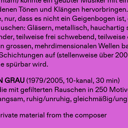
mtam) könnte ein geübter Musiker mit e
denen Tönen und Klängen hervorbringen. 
 nur, dass es nicht ein Geigenbogen ist, 
schen: Gläsern, metallisch, hauchartig 
nder, teilweise frei schwebend, teilwei
 In grossen, mehrdimensionalen Wellen 
 Schichtungen auf (stellenweise über 20
e spürbar wird.
N GRAU
(1979/2005, 10-kanal, 30 min)
die mit gefilterten Rauschen in 250 Moti
langsam, ruhig/unruhig, gleichmäßig/ung
rivate material from the composer