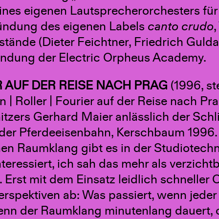
ines eigenen Lautsprecherorchesters für 
ndung des eigenen Labels
canto crudo
tände (Dieter Feichtner, Friedrich Gulda
ndung der Electric Orpheus Academy.
 AUF DER REISE NACH PRAG
(1996, st
 | Roller | Fourier auf der Reise nach Pr
tzers Gerhard Maier anlässlich der Schli
der Pferdeeisenbahn, Kerschbaum 1996.
hen Raumklang gibt es in der Studiotech
nteressiert, ich sah das mehr als verzich
 Erst mit dem Einsatz leidlich schneller
erspektiven ab: Was passiert, wenn jede
enn der Raumklang minutenlang dauert, o