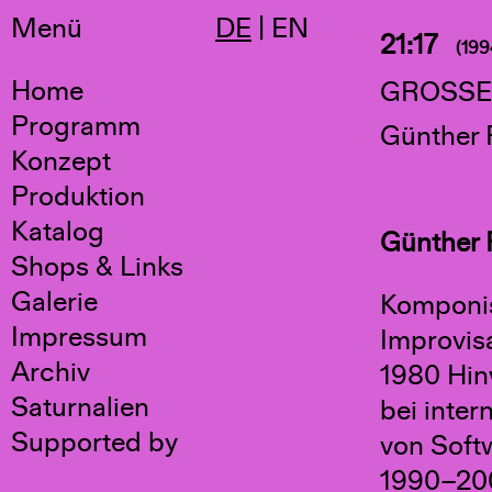
Menü
DE
|
EN
21:17
(199
Home
GROSSE
Programm
Günther 
Konzept
Produktion
Katalog
Günther 
Shops & Links
Galerie
Komponis
Impressum
Improvisa
Archiv
1980 Hin
Saturnalien
bei inter
Supported by
von Soft
1990–200