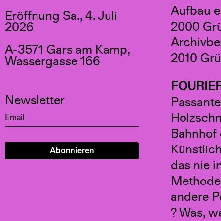
Aufbau e
Eröffnung Sa., 4. Juli
2000 Grü
2026
Archivbes
A-3571 Gars am Kamp,
2010 Grü
Wassergasse 166
FOURIER
Newsletter
Passanten
Holzschni
Bahnhof 
Künstlic
das nie i
Methode.
andere P
? Was, w