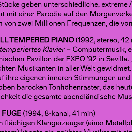
 Stücke geben unterschiedliche, extreme 
nt mit einer Parodie auf den Morgenverk
n von zwei Millionen Frequenzen, die von
LL TEMPERED PIANO
(1992, stereo, 42
temperiertes Klavier
– Computermusik, ei
hischen Pavillon der EXPO ’92 in Sevill
echten Musikanten in aller Welt gewidmet
uf ihre eigenen inneren Stimmungen und 
oben barocken Tonhöhenraster, das heut
chkeit die gesamte abendländische Musi
 FUGE
(1994, 8-kanal, 41 min)
m flächigen Klangerzeuger (einer Metallp