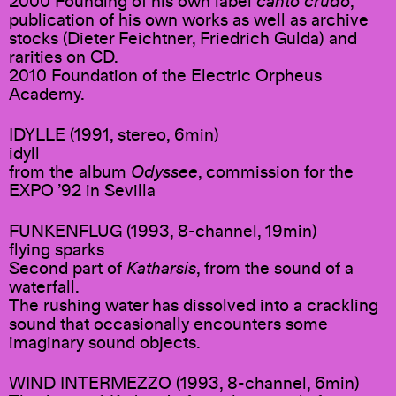
2000 Founding of his own label
canto crudo
,
publication of his own works as well as archive
stocks (Dieter Feichtner, Friedrich Gulda) and
rarities on CD.
2010 Foundation of the Electric Orpheus
Academy.
IDYLLE (1991, stereo, 6min)
idyll
from the album
Odyssee
, commission for the
EXPO ’92 in Sevilla
FUNKENFLUG (1993, 8-channel, 19min)
flying sparks
Second part of
Katharsis
, from the sound of a
waterfall.
The rushing water has dissolved into a crackling
sound that occasionally encounters some
imaginary sound objects.
WIND INTERMEZZO (1993, 8-channel, 6min)