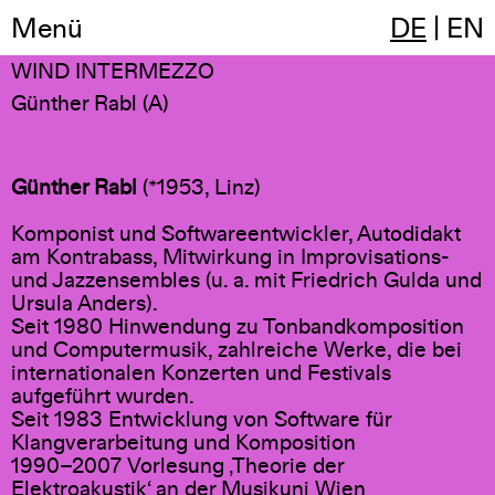
Menü
DE
|
EN
00:00
8-kanal, 6min
WIND INTERMEZZO
Günther Rabl (A)
Günther Rabl
(*1953, Linz)
Komponist und Softwareentwickler, Autodidakt
am Kontrabass, Mitwirkung in Improvisations-
und Jazzensembles (u. a. mit Friedrich Gulda und
Ursula Anders).
Seit 1980 Hinwendung zu Tonbandkomposition
und Computermusik, zahlreiche Werke, die bei
internationalen Konzerten und Festivals
aufgeführt wurden.
Seit 1983 Entwicklung von Software für
Klangverarbeitung und Komposition
1990–2007 Vorlesung ‚Theorie der
Elektroakustik‘ an der Musikuni Wien