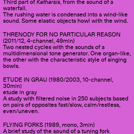
Third part of
Katharsis
, from the sound of a
waterfall.
The rushing water is condensed into a wind-like
sound. Some elastic objects howl with the wind.
THRENODY FOR NO PARTICULAR REASON
(2011/12, 4-channel, 49min)
Two nested cycles with the sounds of a
multidimensional tone generator. One organ-like,
the other with the characteristic style of singing
bowls.
ETUDE IN GRAU (1980/2003, 10-channel,
30min)
etude in gray
A study with filtered noise in 250 subjects based
on pairs of opposites fast/slow, calm/restless,
even/uneven.
FLYING FORKS (1989, mono, 3min)
A brief study of the sound of a tuning fork